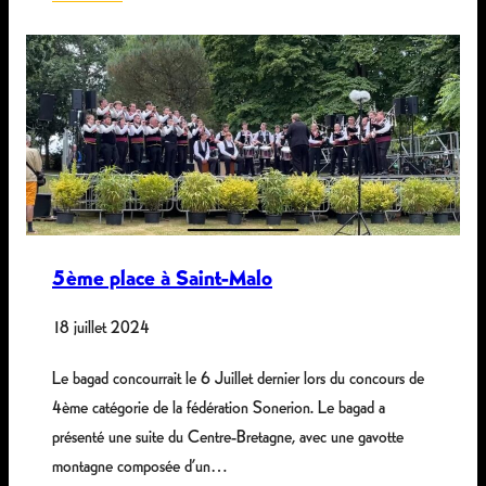
:
R
e
n
t
r
é
e
d
5ème place à Saint-Malo
u
b
18 juillet 2024
a
g
Le bagad concourrait le 6 Juillet dernier lors du concours de
a
4ème catégorie de la fédération Sonerion. Le bagad a
d
présenté une suite du Centre-Bretagne, avec une gavotte
montagne composée d’un…