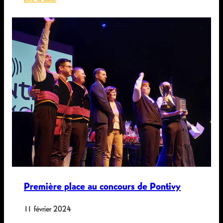
:
L
e
f
e
s
t
n
o
z
d
u
b
Première place au concours de Pontivy
a
g
11 février 2024
a