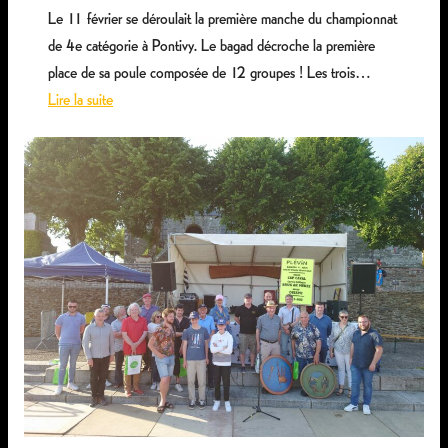
d
Le 11 février se déroulait la première manche du championnat
r
de 4e catégorie à Pontivy. Le bagad décroche la première
e
place de sa poule composée de 12 groupes ! Les trois…
v
Lire la suite
i
:
e
P
n
r
t
e
l
m
e
i
s
è
a
r
m
e
e
p
d
l
i
a
3